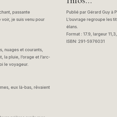
Infos…
 chant, passante
Publié par Gérard Guy à 
 voir, je suis venu pour
L’ouvrage regroupe les ti
élans.
Format : 17.9, largeur 11,
ISBN: 291-5976031
s, nuages et courants,
la pluie, l’orage et l’arc-
oi le voyageur.
rmes, eux là-bas, rêvaient