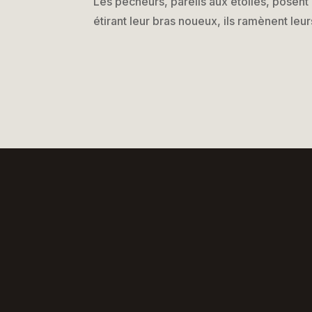
Les pêcheurs, pareils aux étoiles, posent 
étirant leur bras noueux, ils ramènent leur